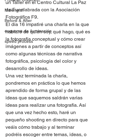
un Taller en el Centro Cultural La Paz 
de Fuenlabrada con la Asociación 
Making of
Fotográfica F9.
Before & After
El día 16 impatiré una charla en la que 
esquema de iluminación
hablaré de quién soy, qué hago, qué es 
la fotografía conceptual y cómo crear 
speed process
imágenes a partir de conceptos así 
como algunas técnicas de narrativa 
fotográfica, psicología del color y 
desarrollo de ideas.
Una vez terminada la charla, 
pondremos en práctica lo que hemos 
aprendido de forma grupal y de las 
ideas que saquemos saldrán varias 
ideas para realizar una fotografía. Así 
que una vez hecho esto, haré un 
pequeño shooting en directo para que 
veáis cómo trabajo y al terminar 
podréis escoger entre temas, ideas, o 